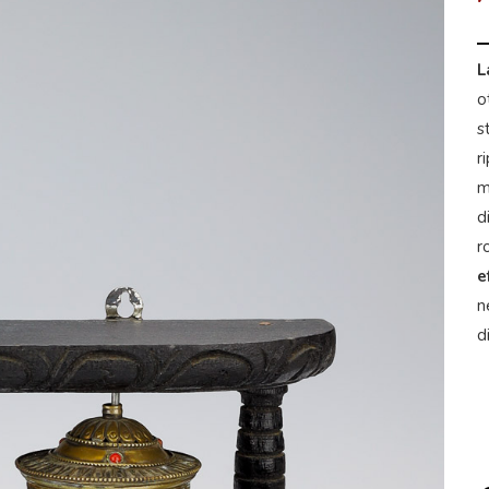
L
o
s
r
m
d
r
e
n
d